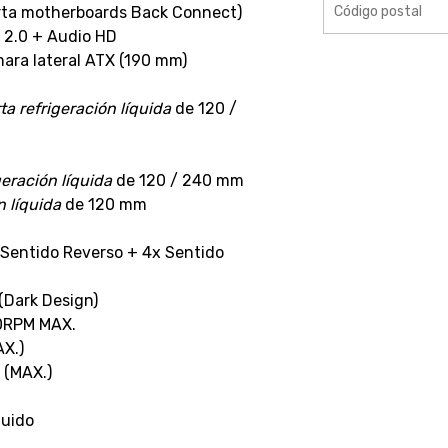
rta motherboards Back Connect)
 2.0 + Audio HD
ra lateral ATX (190 mm)
a refrigeración líquida
de 120 /
geración líquida
de 120 / 240 mm
n líquida
de 120 mm
Sentido Reverso + 4x Sentido
Dark Design)
0RPM MAX.
X.)
 (MAX.)
luido