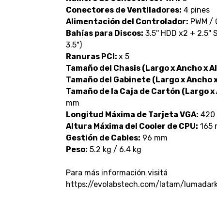
Conectores de Ventiladores:
4 pines
Alimentación del Controlador:
PWM / 
Bahías para Discos:
3.5'' HDD x2 + 2.5''
3.5")
Ranuras PCI:
x 5
Tamaño del Chasis (Largo x Ancho x Al
Tamaño del Gabinete (Largo x Ancho x 
Tamaño de la Caja de Cartón (Largo x 
mm
Longitud Máxima de Tarjeta VGA:
420
Altura Máxima del Cooler de CPU:
165
Gestión de Cables:
96 mm
Peso:
5.2 kg / 6.4 kg
Para más información visitá
https://evolabstech.com/latam/lumadark