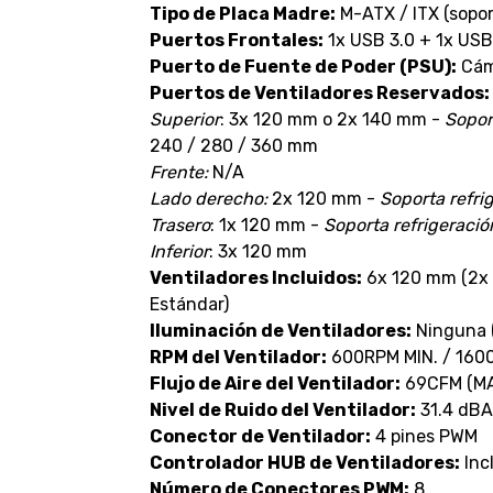
Tipo de Placa Madre:
M-ATX / ITX (sopo
Puertos Frontales:
1x USB 3.0 + 1x USB
Puerto de Fuente de Poder (PSU):
Cáma
Puertos de Ventiladores Reservados:
Superior
: 3x 120 mm o 2x 140 mm -
Soport
240 / 280 / 360 mm
Frente:
N/A
Lado derecho:
2x 120 mm -
Soporta refri
Trasero
: 1x 120 mm -
Soporta refrigeració
Inferior
: 3x 120 mm
Ventiladores Incluidos:
6x 120 mm (2x 
Estándar)
Iluminación de Ventiladores:
Ninguna (
RPM del Ventilador:
600RPM MIN. / 160
Flujo de Aire del Ventilador:
69CFM (MA
Nivel de Ruido del Ventilador:
31.4 dBA
Conector de Ventilador:
4 pines PWM
Controlador HUB de Ventiladores:
Inc
Número de Conectores PWM:
8