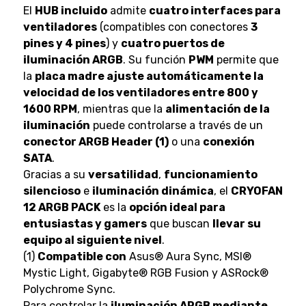
El
HUB incluido
admite
cuatro interfaces para
ventiladores
(compatibles con conectores
3
pines y 4 pines
) y
cuatro puertos de
iluminación ARGB
. Su función
PWM
permite que
la
placa madre ajuste automáticamente la
velocidad de los ventiladores entre 800 y
1600 RPM
, mientras que la
alimentación de la
iluminación
puede controlarse a través de un
conector ARGB Header (1)
o una
conexión
SATA
.
Gracias a su
versatilidad
,
funcionamiento
silencioso
e
iluminación dinámica
, el
CRYOFAN
12 ARGB PACK
es la
opción ideal para
entusiastas y gamers
que buscan
llevar su
equipo al siguiente nivel
.
(1)
Compatible con
Asus® Aura Sync, MSI®
Mystic Light, Gigabyte® RGB Fusion y ASRock®
Polychrome Sync.
Para controlar la
iluminación ARGB mediante