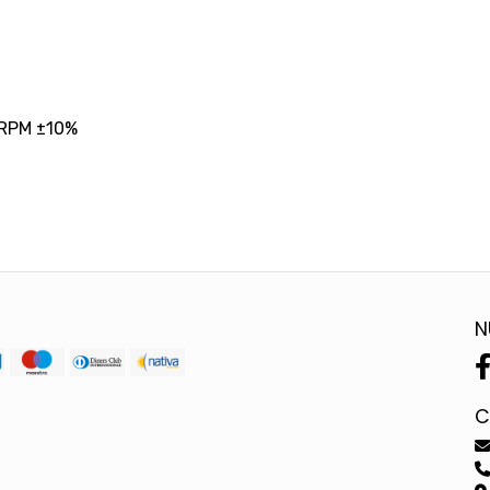
 RPM ±10%
N
C