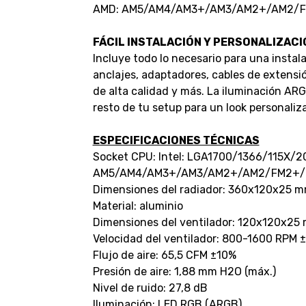
AMD: AM5/AM4/AM3+/AM3/AM2+/AM2/
FÁCIL INSTALACIÓN Y PERSONALIZACI
Incluye todo lo necesario para una instal
anclajes, adaptadores, cables de extensió
de alta calidad y más. La iluminación AR
resto de tu setup para un look personaliz
ESPECIFICACIONES TÉCNICAS
Socket CPU: Intel: LGA1700/1366/115X/
AM5/AM4/AM3+/AM3/AM2+/AM2/FM2+/
Dimensiones del radiador: 360x120x25 
Material: aluminio
Dimensiones del ventilador: 120x120x25
Velocidad del ventilador: 800-1600 RPM 
Flujo de aire: 65,5 CFM ±10%
Presión de aire: 1,88 mm H2O (máx.)
Nivel de ruido: 27,8 dB
Iluminación: LED RGB (ARGB)