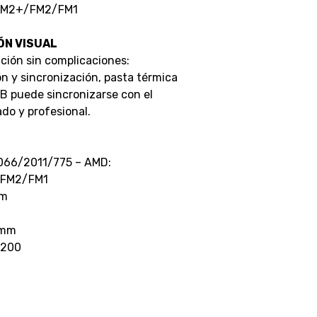
FM2+/FM2/FM1
ÓN VISUAL
ación sin complicaciones:
n y sincronización, pasta térmica
GB puede sincronizarse con el
ado y profesional.
2066/2011/775 – AMD:
FM2/FM1
mm
 mm
±200