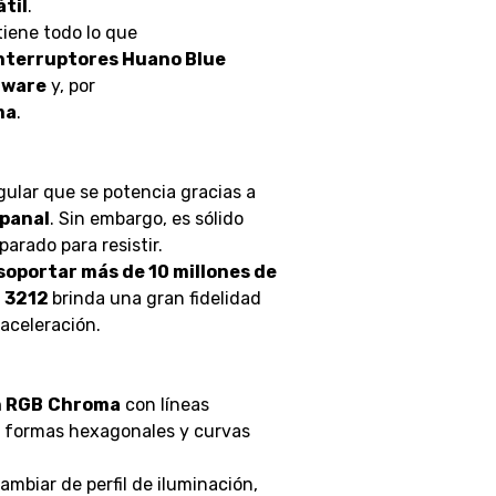
til
.
tiene todo lo que
nterruptores Huano Blue
tware
y, por
ma
.
gular que se potencia gracias a
 panal
. Sin embargo, es sólido
arado para resistir.
soportar más de 10 millones de
t 3212
brinda una gran fidelidad
 aceleración.
n RGB
Chroma
con líneas
n formas hexagonales y curvas
mbiar de perfil de iluminación,