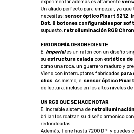
experimentar además es altamente
versá
Un aliado perfecto para empezar, ya que 
necesitas:
sensor óptico Pixart 3212
,
i
Dot
,
8
botones configurables por sof
supuesto,
retroiluminación RGB Chro
ERGONOMÍA DESOBEDIENTE
El
Imperial
es un ratón con un diseño sin
su
estructura calada
con
estética de
como una roca, un guerrero maduro y prep
Viene con interruptores fabricados
para 
clics
. Asimismo, el
sensor óptico Pixar
de lectura, incluso en los altos niveles de
UN RGB QUE SE HACE NOTAR
El increíble sistema de
retroiluminació
brillantes realzan su diseño armónico co
redondeadas.
Además, tiene hasta 7200 DPI y puedes ca