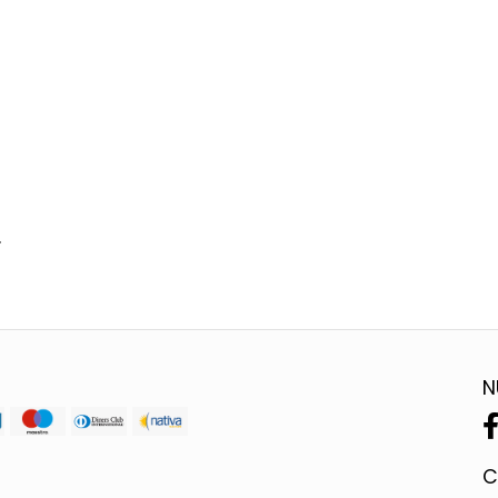
.
N
C