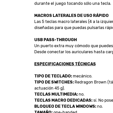
durante el juego tocando sólo una tecla.
MACROS LATERALES DE USO RÁPIDO
Las 5 teclas macro laterales (4 a la izqui
diseñadas para que puedas pulsarlas rápi
USB PASS-THROUGH
Un puerto extra muy cómodo que puedes ut
Desde conectar los auriculares hasta carg
ESPECIFICACIONES TÉCNICAS
TIPO DE TECLADO:
mecánico.
TIPO DE SWITCHES:
Redragon Brown (táct
actuación 45 g).
TECLAS MULTIMEDIA:
no.
TECLAS MACRO DEDICADAS:
sí. No pos
BLOQUEO DE TECLA WINDOWS:
no.
TAMAÑO:
one-handed.