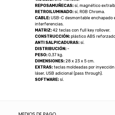
REPOSAMUÑECAS:
sí, magnético extraíb
RETROILUMINADO:
sí, RGB Chroma.
CABLE:
USB-C desmontable enchapado en 
interferencias.
MATRIZ:
42 teclas con full key rollover.
CONSTRUCCIÓN:
plástico ABS reforzado
ANTI SALPICADURAS:
sí.
DISTRIBUCIÓN:
-
PESO:
0,37 kg.
DIMENSIONES:
28 x 23 x 5 cm.
EXTRAS:
teclas moldeadas por inyección
láser, USB adicional (pass through).
SOFTWARE:
sí.
MEDIOS DE PAGO